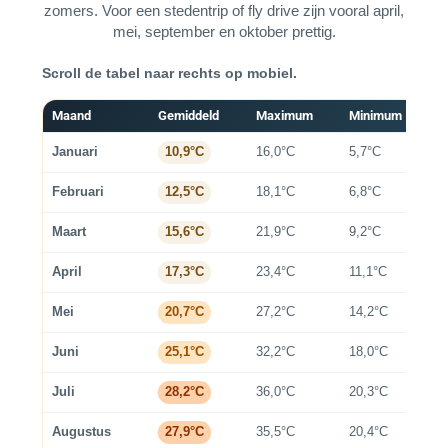
zomers. Voor een stedentrip of fly drive zijn vooral april,
mei, september en oktober prettig.
Scroll de tabel naar rechts op mobiel.
Maand
Gemiddeld
Maximum
Minimum
R
Januari
16,0°C
5,7°C
K
10,9°C
Februari
18,1°C
6,8°C
Z
12,5°C
Maart
21,9°C
9,2°C
A
15,6°C
April
23,4°C
11,1°C
F
17,3°C
Mei
27,2°C
14,2°C
P
20,7°C
Juni
32,2°C
18,0°C
W
25,1°C
Juli
36,0°C
20,3°C
Z
28,2°C
Augustus
35,5°C
20,4°C
Z
27,9°C