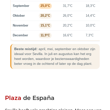
September
31,7°C
18,3°C
W
25,0°C
Oktober
26,0°C
14,4°C
Z
20,2°C
November
20,2°C
10,0°C
R
15,1°C
December
16,6°C
7,3°C
K
11,9°C
Beste reistijd:
april, mei, september en oktober zijn
ideaal voor Sevilla. In juli en augustus kan het erg
heet worden, waardoor je bezienswaardigheden
beter vroeg in de ochtend of later op de dag plant.
Plaza
de España