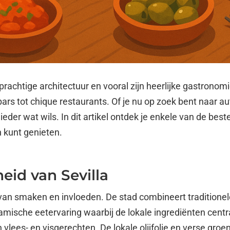
, prachtige architectuur en vooral zijn heerlijke gastrono
ars tot chique restaurants. Of je nu op zoek bent naar 
eder wat wils. In dit artikel ontdek je enkele van de beste 
n kunt genieten.
heid van Sevilla
 van smaken en invloeden. De stad combineert tradition
ynamische eetervaring waarbij de lokale ingrediënten cent
n vlees- en visgerechten. De lokale olijfolie en verse gro