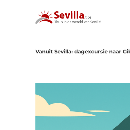
Ga
naar
inhoud
Vanuit Sevilla: dagexcursie naar Gi